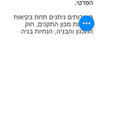
הפרטי.
השירותים ניתנים תחת בקיאות
בתקנות מכון התקנים, חוק
התכנון והבניה, הנחיות בניה
ירוקה, תקנות המשרד להגנת
הסביבה, הוראות משרד החינוך
ותקן הדיור הממשלתי, בכל
הקשור לבינוי אקוסטי.
ספק משרד הביטחון ומשרדי
ממשלה נוספים, עיריות ומועצות.
בשל השילוב המיוחד של ידע
רלוונטי, של ניסיון שטח עשיר
בתכנון ובביצוע, ושל עמידה
בקדמת הפיתוח הטכנולוגי,
שימשתי גם כמרצה - בעל מקצוע
מומחה במכללת הנגב ספיר,
מכללת כנרת, BPM, מיוזיק, בי"ס